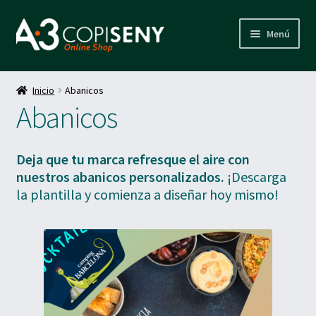
Ir
Ir
Menú
a
al
la
contenido
Inicio
navegación
Inicio
Abanicos
Expand
Abanicos
Productos
el
menú
Expand
hijo
Calendarios y agendas
el
Deja que tu marca refresque el aire con
menú
nuestros abanicos personalizados.
¡Descarga
Expand
hijo
Etiquetas adhesivas
el
la plantilla y comienza a diseñar hoy mismo!
menú
Expand
hijo
Postales
el
menú
Expand
hijo
Dato variable
el
menú
Expand
hijo
Abanicos
el
menú