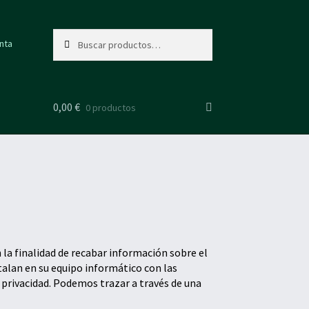
Buscar
Buscar
nta
por:
0,00
€
0 productos
la finalidad de recabar información sobre el
talan en su equipo informático con las
privacidad. Podemos trazar a través de una