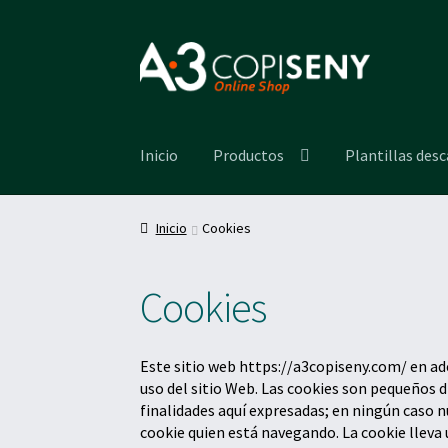
Ir
Ir
a
al
la
contenido
navegación
Inicio
Productos
Plantillas des
Inicio
Cookies
Cookies
Este sitio web https://a3copiseny.com/ en ad
uso del sitio Web. Las cookies son pequeños 
finalidades aquí expresadas; en ningún caso 
cookie quien está navegando. La cookie lle