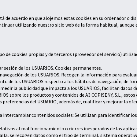
stá de acuerdo en que alojemos estas cookies en su ordenador o disp
ntinuar utilizando nuestro sitio web de la forma habitual, aunque 
o de cookies propias y de terceros (proveedor del servicio) utilizad
ciar sesión de los USUARIOS. Cookies permanentes.
a navegación de los USUARIOS. Recogen la información para evaluar e
to de los USUARIOS respecto a los hábitos de navegación, de form
a medir la publicidad que impacta a los USUARIOS, facilitan datos 
IOS sobre los productos y contenidos de A3 COPISENY, S.L., estos d
 preferencias del USUARIO, además de, cualificar y mejorar la ofe
intercambiar contenidos sociales: Se utilizan para identificar lo
elativos al mal funcionamiento o cierres inesperados de las aplicac
lla, se recogen datos como el tipo de terminal, sistema operativo 