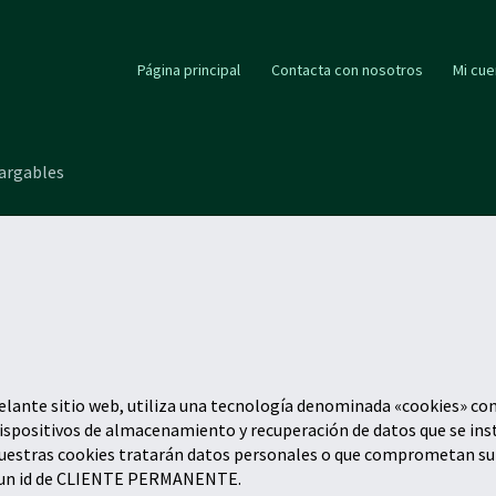
Página principal
Contacta con nosotros
Mi cue
cargables
elante sitio web, utiliza una tecnología denominada «cookies» con 
dispositivos de almacenamiento y recuperación de datos que se ins
nuestras cookies tratarán datos personales o que comprometan su 
va un id de CLIENTE PERMANENTE.