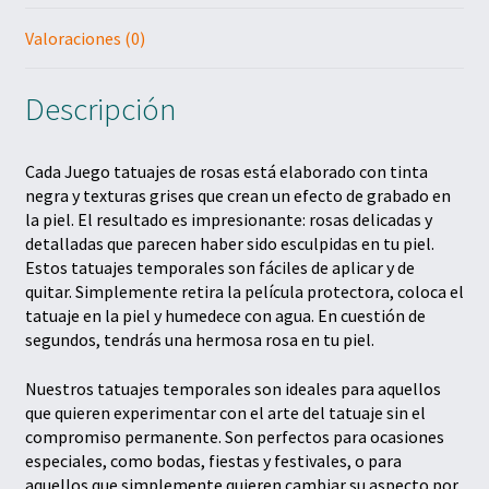
Juego tatuajes de rosas
Valoraciones (0)
Juego de 3 tatuajes florales
Descripción
Tatuaje caballito de mar
Expand
Cada Juego tatuajes de rosas está elaborado con tinta
Artesanías
el
negra y texturas grises que crean un efecto de grabado en
menú
la piel. El resultado es impresionante: rosas delicadas y
hijo
Plantillas descargables
detalladas que parecen haber sido esculpidas en tu piel.
Estos tatuajes temporales son fáciles de aplicar y de
quitar. Simplemente retira la película protectora, coloca el
tatuaje en la piel y humedece con agua. En cuestión de
segundos, tendrás una hermosa rosa en tu piel.
Nuestros tatuajes temporales son ideales para aquellos
que quieren experimentar con el arte del tatuaje sin el
compromiso permanente. Son perfectos para ocasiones
especiales, como bodas, fiestas y festivales, o para
aquellos que simplemente quieren cambiar su aspecto por