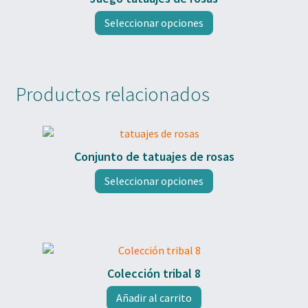
Este
Seleccionar opciones
producto
tiene
múltiples
variantes.
Productos relacionados
Las
opciones
se
pueden
elegir
Conjunto de tatuajes de rosas
en
Este
Seleccionar opciones
la
producto
página
tiene
de
múltiples
producto
variantes.
Las
opciones
Colección tribal 8
se
pueden
Añadir al carrito