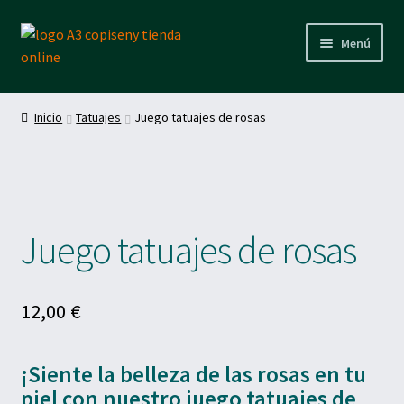
Ir
Ir
Menú
a
al
la
contenido
Inicio
navegación
Inicio
Tatuajes
Juego tatuajes de rosas
Expand
Productos
el
menú
Expand
hijo
Calendarios y agendas
el
menú
Expand
hijo
Juego tatuajes de rosas
Etiquetas adhesivas
el
menú
Expand
hijo
Postales
el
menú
12,00
€
Expand
hijo
Dato variable
el
menú
¡Siente la belleza de las rosas en tu
Expand
hijo
Abanicos
el
piel con nuestro juego tatuajes de
menú