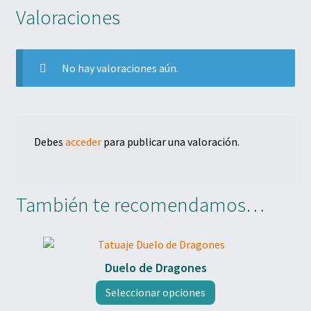
Valoraciones
No hay valoraciones aún.
Debes
acceder
para publicar una valoración.
También te recomendamos…
Duelo de Dragones
Este
Seleccionar opciones
producto