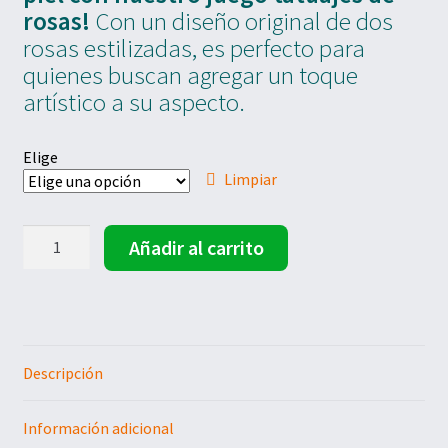
rosas!
Con un diseño original de dos
Expand
hijo
Caretas
el
rosas estilizadas, es perfecto para
menú
Expand
quienes buscan agregar un toque
hijo
Puzzles
el
artístico a su aspecto.
menú
Expand
hijo
Tatuajes
el
Elige
menú
hijo
Limpiar
Tatuajes temporales personalizados
Expand
Juego
Tribales
Añadir al carrito
el
tatuajes
menú
de
hijo
Jardín sin Fin
rosas
cantidad
Duelo de Dragones
Descripción
Rosa del Big bang
Información adicional