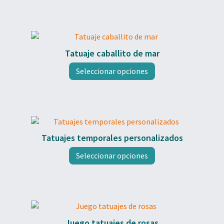
tiene
múltiples
variantes.
Las
opciones
Tatuaje caballito de mar
se
Este
pueden
Seleccionar opciones
producto
elegir
tiene
en
múltiples
la
variantes.
página
Las
de
opciones
producto
Tatuajes temporales personalizados
se
pueden
Seleccionar opciones
elegir
en
la
página
de
producto
Juego tatuajes de rosas