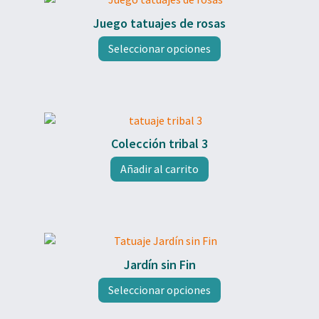
pueden
elegir
Juego tatuajes de rosas
en
Este
Seleccionar opciones
la
producto
página
tiene
de
múltiples
producto
variantes.
Las
opciones
Colección tribal 3
se
pueden
Añadir al carrito
elegir
en
la
página
de
producto
Jardín sin Fin
Este
Seleccionar opciones
producto
tiene