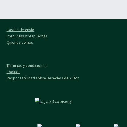
múltiples
variantes.
Las
opciones
se
Gastos de envío
pueden
Preguntas y respuestas
elegir
Quiénes somos
en
la
página
Términos y condiciones
de
Cookies
producto
Responsabilidad sobre Derechos de Autor