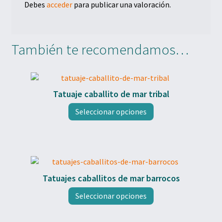
Debes
acceder
para publicar una valoración.
También te recomendamos…
Tatuaje caballito de mar tribal
Este
Seleccionar opciones
producto
tiene
múltiples
variantes.
Las
opciones
Tatuajes caballitos de mar barrocos
se
Este
pueden
Seleccionar opciones
producto
elegir
tiene
en