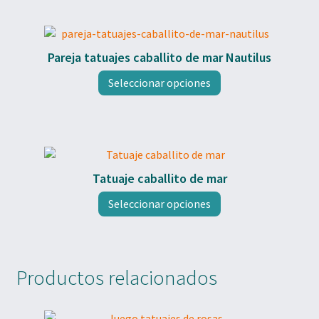
múltiples
la
variantes.
página
Las
de
opciones
producto
Pareja tatuajes caballito de mar Nautilus
se
Este
pueden
Seleccionar opciones
producto
elegir
tiene
en
múltiples
la
variantes.
página
Las
de
opciones
producto
Tatuaje caballito de mar
se
Este
pueden
Seleccionar opciones
producto
elegir
tiene
en
múltiples
la
variantes.
página
Productos relacionados
Las
de
opciones
producto
se