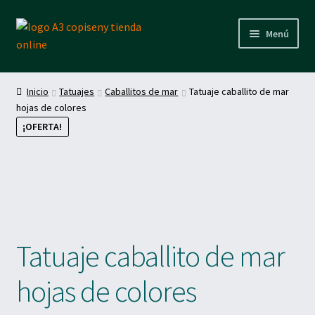
Ir
Ir
Menú
a
al
la
contenido
Inicio
navegación
Inicio
Tatuajes
Caballitos de mar
Tatuaje caballito de mar
Expand
hojas de colores
Productos
el
menú
¡OFERTA!
hijo
Plantillas descargables
Tatuaje caballito de mar
hojas de colores