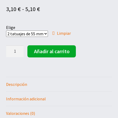
Rango
3,10
€
-
5,10
€
de
precios:
desde
Elige
3,10 €
Limpiar
hasta
5,10 €
Tatuaje
Añadir al carrito
caballito
de
mar
hojas
de
colores
Descripción
cantidad
Información adicional
Valoraciones (0)