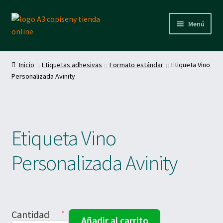
Ir
Ir
Menú
a
al
la
contenido
Inicio
navegación
Inicio
Etiquetas adhesivas
Formato estándar
Etiqueta Vino
Personalizada Avinity
Productos
Plantillas descargables
Etiqueta Vino
Personalizada Avinity
Cantidad
Añadir al carrito