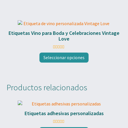
Etiquetas Vino para Boda y Celebraciones Vintage
Love
Valorado con
Seleccionar opciones
5.00
de 5
Productos relacionados
Etiquetas adhesivas personalizadas
Valorado con